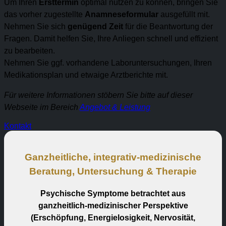
Um Ihren
Ersttermin
optimal nutzen zu können, bringen Sie
das vorher zugestellte
Anamneseformular
ausgefüllt mit.
Nehmen Sie sich
genügend Zeit
für die Beantwortung der
Fragen. Damit helfen Sie, Ihre Anliegen schnell und effizient
zu bearbeiten.
Nehmen Sie ggf. vorhandene Laboruntersuchungen, Ihren
Medikationsplan und etwaige Arztberichte mit.
Für weitere Informationen stöbern Sie bitte auf dieser
Webseite im Bereich
Angebot & Leistung
Kontakt
Ganzheitliche, integrativ-medizinische
Beratung, Untersuchung & Therapie
Psychische Symptome betrachtet aus
ganzheitlich-medizinischer Perspektive
(Erschöpfung, Energielosigkeit, Nervosität,