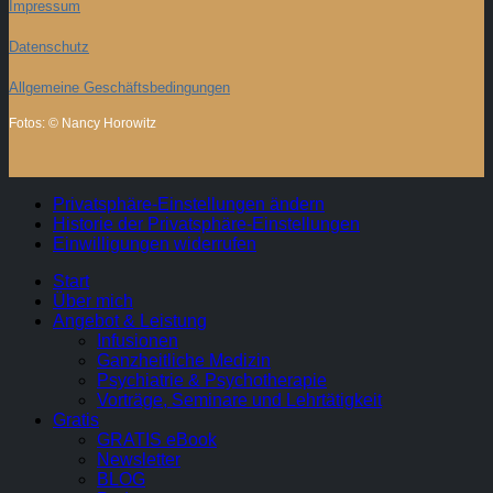
Impressum
Datenschutz
Allgemeine Geschäftsbedingungen
Fotos: © Nancy Horowitz
Privatsphäre-Einstellungen ändern
Historie der Privatsphäre-Einstellungen
Einwilligungen widerrufen
Start
Über mich
Angebot & Leistung
Infusionen
Ganzheitliche Medizin
Psychiatrie & Psychotherapie
Vorträge, Seminare und Lehrtätigkeit
Gratis
GRATIS eBook
Newsletter
BLOG