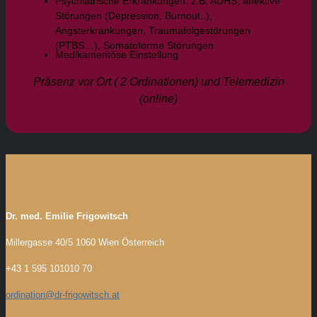
Psychiatrische Erkrankungen: z.B. ADHS, affektive
Störungen (Depression, Burnout..),
Angsterkrankungen, Traumafolgestörungen
(PTBS…), Somatoforme Störungen
Medikamentöse Einstellung
Präsenz vor Ort ( 2 Ordinationen) und Telemedizin
(online)
Dr. med. Emilie Frigowitsch
Millergasse 40/5
1060 Wien
Österreich
+43 1 595 101010 70
ordination@dr-frigowitsch.at