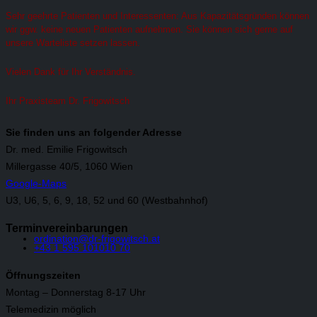
Sehr geehrte Patienten und Interessenten: Aus Kapazitätsgründen können
wir ggw. keine neuen Patienten aufnehmen. Sie können sich gerne auf
unsere Warteliste setzen lassen.
Vielen Dank für Ihr Verständnis.
Ihr Praxisteam Dr. Frigowitsch
Sie finden uns an folgender Adresse
Dr. med. Emilie Frigowitsch
Millergasse 40/5, 1060 Wien
Google-Maps
U3, U6, 5, 6, 9, 18, 52 und 60 (Westbahnhof)
Terminvereinbarungen
ordination@dr-frigowitsch.at
+43 1 595 101010 70
Öffnungszeiten
Montag – Donnerstag 8-17 Uhr
Telemedizin möglich