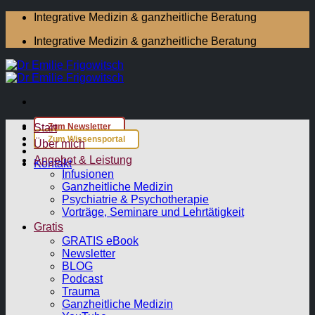
Zum
Integrative Medizin & ganzheitliche Beratung
Inhalt
Integrative Medizin & ganzheitliche Beratung
springen
Start
Zum Newsletter
Zum Wissensportal
Über mich
Angebot & Leistung
Kontakt
Infusionen
Ganzheitliche Medizin
Psychiatrie & Psychotherapie
Vorträge, Seminare und Lehrtätigkeit
Gratis
GRATIS eBook
Newsletter
BLOG
Podcast
Trauma
Ganzheitliche Medizin