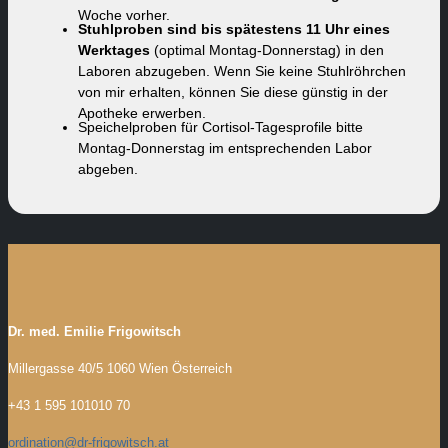
Woche vorher.
Stuhlproben sind bis spätestens 11 Uhr eines
Werktages
(optimal Montag-Donnerstag) in den
Laboren abzugeben. Wenn Sie keine Stuhlröhrchen
von mir erhalten, können Sie diese günstig in der
Apotheke erwerben.
Speichelproben für Cortisol-Tagesprofile bitte
Montag-Donnerstag im entsprechenden Labor
abgeben.
Dr. med. Emilie Frigowitsch
Millergasse 40/5
1060 Wien
Österreich
+43 1 595 101010 70
ordination@dr-frigowitsch.at