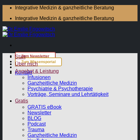
Zum
Integrative Medizin & ganzheitliche Beratung
Inhalt
Integrative Medizin & ganzheitliche Beratung
springen
Start
Zum Newsletter
Zum Wissensportal
Über mich
Angebot & Leistung
Kontakt
Infusionen
Ganzheitliche Medizin
Psychiatrie & Psychotherapie
Vorträge, Seminare und Lehrtätigkeit
Gratis
GRATIS eBook
Newsletter
BLOG
Podcast
Trauma
Ganzheitliche Medizin