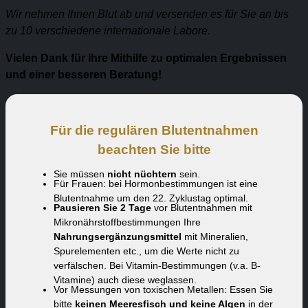
Wir nehmen Ihnen Blut ab und versenden es für Sie an bis
zu 10 verschiedene internationale Labore.
Vielen Dank für Ihre Mithilfe zu optimalen Ergebnissen
und einer besseren Beratung!
Für die regulären Blutentnahmen
beachten Sie bitte
Sie müssen
nicht nüchtern
sein.
Für Frauen: bei Hormonbestimmungen ist eine
Blutentnahme um den 22. Zyklustag optimal.
Pausieren Sie 2 Tage
vor Blutentnahmen mit
Mikronährstoffbestimmungen Ihre
Nahrungsergänzungsmittel
mit Mineralien,
Spurelementen etc., um die Werte nicht zu
verfälschen. Bei Vitamin-Bestimmungen (v.a. B-
Vitamine) auch diese weglassen.
Vor Messungen von toxischen Metallen: Essen Sie
bitte
keinen Meeresfisch und keine Algen
in der