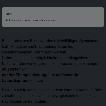
Labor
alle Informationen zum Thema Labordiagnostik
Bei chronischen Beschwerden mit vielfältigen Symptomen
(z.B. Müdigkeit und Erschöpfung, Brain fog,
Gelenkschmerzen, Darmbeschwerden,
Nahrungsmittelunverträglichkeiten, neurokognitiven
Beschwerden wie Vergesslichkeit, Konzentrationsmangel
etc.) führen wir
vor der Therapieplanung eine umfassende
Labordiagnostik
durch.
Das ist wichtig, um die verschiedene Organsysteme im Blick
zu haben, gezielt zu stärken, auszugleichen und effektiv
Pathologien zu behandeln.