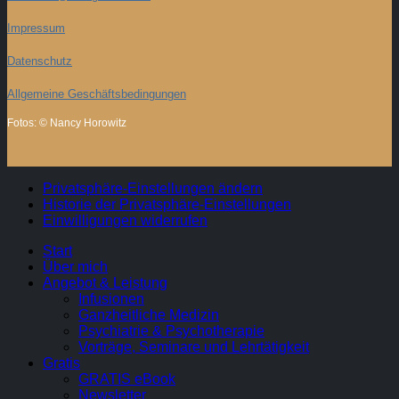
Impressum
Datenschutz
Allgemeine Geschäftsbedingungen
Fotos: © Nancy Horowitz
Privatsphäre-Einstellungen ändern
Historie der Privatsphäre-Einstellungen
Einwilligungen widerrufen
Start
Über mich
Angebot & Leistung
Infusionen
Ganzheitliche Medizin
Psychiatrie & Psychotherapie
Vorträge, Seminare und Lehrtätigkeit
Gratis
GRATIS eBook
Newsletter